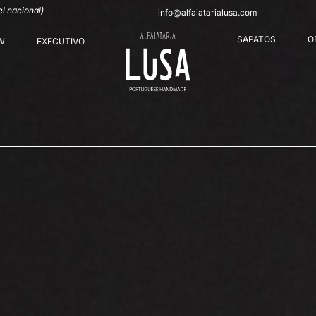
l nacional)
info@alfaiatarialusa.com
SAPATOS
O
W
EXECUTIVO